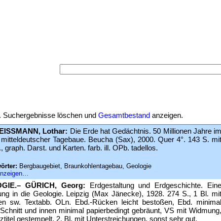
Versand-Antiquariat Beb
Startseite
·
Suche
·
Kategorien
·
Schlagwörter
·
Sucher
Warenkorb
·
AGB
·
Widerruf
·
Datenschutz
·
Impre
Suche
:
ge. Suchergebnisse löschen und
Gesamtbestand
anzeigen.
EISSMANN, Lothar:
Die Erde hat Gedächtnis. 50 Millionen Jahre i
 mitteldeutscher Tagebaue. Beucha (Sax), 2000. Quer 4°. 143 S. mi
ll., graph. Darst. und Karten. farb. ill. OPb. tadellos.
örter:
Bergbaugebiet, Braunkohlentagebau, Geologie
 anzeigen…
GIE.– GÜRICH, Georg:
Erdgestaltung und Erdgeschichte. Ein
ung in die Geologie. Leipzig (Max Jänecke), 1928. 274 S., 1 Bl. mi
en sw. Textabb. OLn. Ebd.-Rücken leicht bestoßen, Ebd. minima
, Schnitt und innen minimal papierbedingt gebräunt, VS mit Widmung
titel gestempelt, 2. Bl. mit Unterstreichungen, sonst sehr gut.