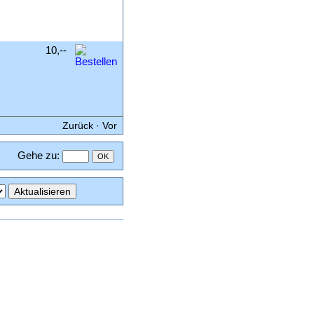
m
10,--
.
,
Zurück
·
Vor
Gehe zu
: