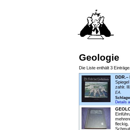
Geologie
Die Liste enthält 3 Einträ
DDR.– 
Spiegel
zahlr. I
EA.
Schlagw
Details
GEOLO
Einführ
mehrer
fleckig
Schmutz