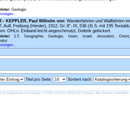
örter:
Geologie
 anzeigen…
.– KEPPLER, Paul Wilhelm von:
Wanderfahrten und Wallfahrten i
7. Aufl. Freiburg (Herder), 1912. Gr. 8°. IX, 536 (4) S. mit 195 Textabb
ten. OHLn. Einband leicht angeschmutzt, Gelenk gelockert.
örter:
1.F, Geographie, Geologie, Islam, Israel, Jerusalem, Orient
ratur
 anzeigen…
Titel pro Seite
:
Sortiert nach
:
ür Antiquariate und Verlage | © 2006-2026 by
HESCOM-Software
. Alle Rechte vorbehalten.