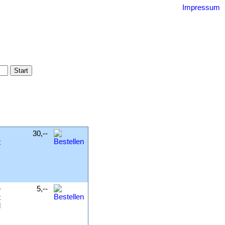
Impressum
uquin
gebnisse
ssum
m
30,--
t
e
5,--
t
l
,