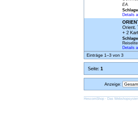
EA.
Schlagw
Details
ORIENT
Orient. 
+ 2 Kar
Schlagw
Reiselite
Details
Einträge 1–3 von 3
Seite:
1
Anzeige
:
HescomShop
- Das Webshopsystem f