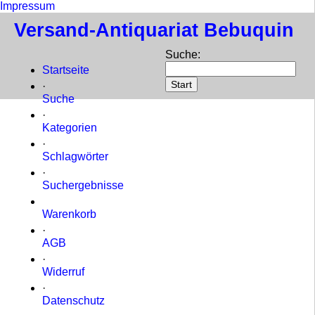
Impressum
Versand-Antiquariat Bebuquin
Suche
:
Startseite
·
Suche
·
Kategorien
·
Schlagwörter
·
Suchergebnisse
Warenkorb
·
AGB
·
Widerruf
·
Datenschutz