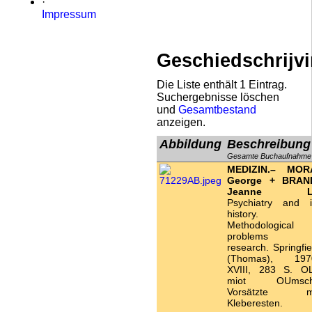
·
Impressum
Geschiedschrijv
Die Liste enthält 1 Eintrag.
Suchergebnisse löschen
und
Gesamtbestand
anzeigen.
Abbildung
Beschreibung
Gesamte Buchaufnahme
MEDIZIN.– MOR
George + BRAN
Jeanne L.
Psychiatry and i
history.
Methodological
problems i
research. Springfie
(Thomas), 197
XVIII, 283 S. O
miot OUmsch
Vorsätzte m
Kleberesten.