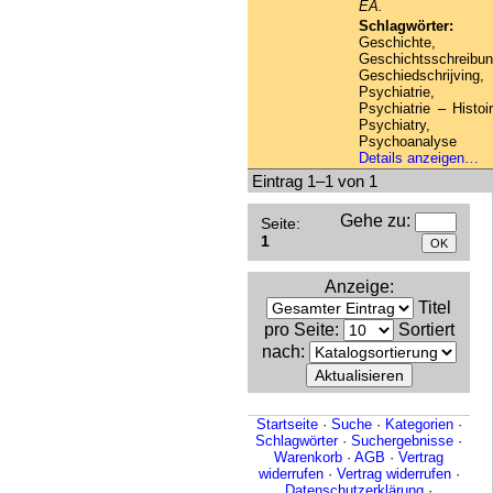
EA.
Schlagwörter:
Geschichte,
Geschichtsschreibun
Geschiedschrijving,
Psychiatrie,
Psychiatrie – Histoir
Psychiatry,
Psychoanalyse
Details anzeigen…
Eintrag 1–1 von 1
Gehe zu
:
Seite:
1
Anzeige
:
Titel
pro Seite
:
Sortiert
nach
:
Startseite
·
Suche
·
Kategorien
·
Schlagwörter
·
Suchergebnisse
·
Warenkorb
·
AGB
·
Vertrag
widerrufen
·
Vertrag widerrufen
·
Datenschutzerklärung
·