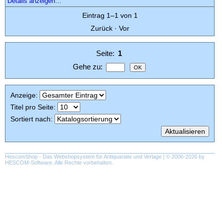
Details anzeigen…
Eintrag 1–1 von 1
Zurück
·
Vor
Seite:
1
Gehe zu
:
Anzeige
:
Titel pro Seite
:
Sortiert nach
:
HescomShop
- Das Webshopsystem für Antiquariate und Verlage | © 2006-2026 by
HESCOM-Software
. Alle Rechte vorbehalten.