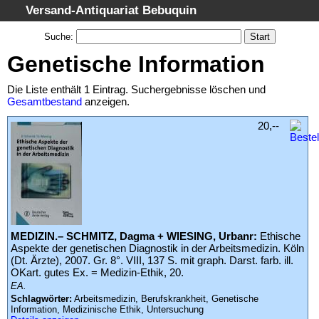
Versand-Antiquariat Bebuquin
Startseite
Suche
:
Suche
Genetische Information
Kategorien
Die Liste enthält 1 Eintrag. Suchergebnisse löschen und
Schlagwörter
Gesamtbestand
anzeigen.
Suchergebnisse
20,--
Warenkorb
AGB
Widerruf
Datenschutz
Impressum
MEDIZIN.– SCHMITZ, Dagma + WIESING, Urbanr:
Ethische
Aspekte der genetischen Diagnostik in der Arbeitsmedizin. Köln
(Dt. Ärzte), 2007. Gr. 8°. VIII, 137 S. mit graph. Darst. farb. ill.
OKart. gutes Ex. = Medizin-Ethik, 20.
EA.
Schlagwörter:
Arbeitsmedizin, Berufskrankheit, Genetische
Information, Medizinische Ethik, Untersuchung