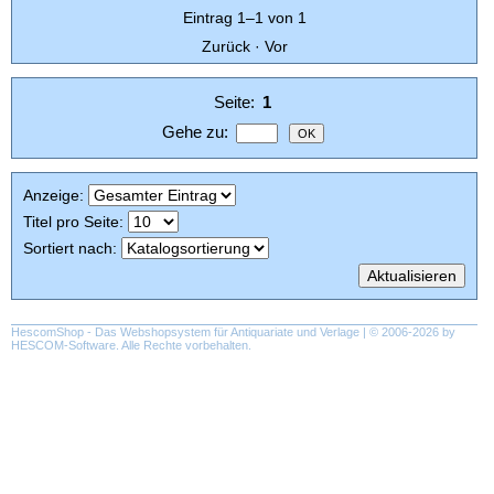
Eintrag 1–1 von 1
Zurück
·
Vor
Seite:
1
Gehe zu
:
Anzeige
:
Titel pro Seite
:
Sortiert nach
:
HescomShop
- Das Webshopsystem für Antiquariate und Verlage | © 2006-2026 by
HESCOM-Software
. Alle Rechte vorbehalten.