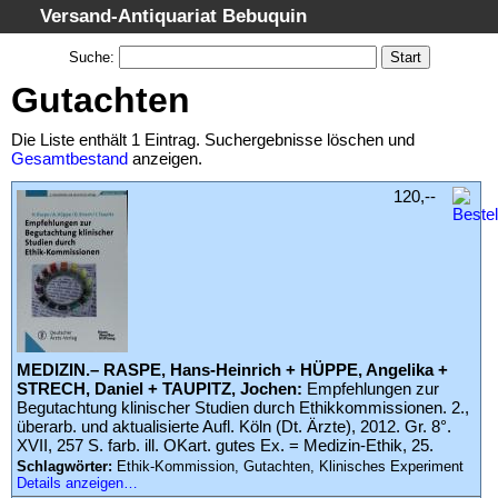
Versand-Antiquariat Bebuquin
Startseite
Suche
:
Suche
Gutachten
Kategorien
Die Liste enthält 1 Eintrag. Suchergebnisse löschen und
Schlagwörter
Gesamtbestand
anzeigen.
Suchergebnisse
120,--
Warenkorb
AGB
Widerruf
Datenschutz
Impressum
MEDIZIN.– RASPE, Hans-Heinrich + HÜPPE, Angelika +
STRECH, Daniel + TAUPITZ, Jochen:
Empfehlungen zur
Begutachtung klinischer Studien durch Ethikkommissionen. 2.,
überarb. und aktualisierte Aufl. Köln (Dt. Ärzte), 2012. Gr. 8°.
XVII, 257 S. farb. ill. OKart. gutes Ex. = Medizin-Ethik, 25.
Schlagwörter:
Ethik-Kommission, Gutachten, Klinisches Experiment
Details anzeigen…