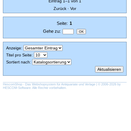
Eintrag 1–1 von 1
Zurück
·
Vor
Seite:
1
Gehe zu
:
Anzeige
:
Titel pro Seite
:
Sortiert nach
:
HescomShop
- Das Webshopsystem für Antiquariate und Verlage | © 2006-2026 by
HESCOM-Software
. Alle Rechte vorbehalten.