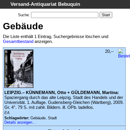
Versand-Antiquariat Bebuquin
Startseite
Suche
:
Suche
Gebäude
Kategorien
Die Liste enthält 1 Eintrag. Suchergebnisse löschen und
Schlagwörter
Gesamtbestand
anzeigen.
Suchergebnisse
20,--
Warenkorb
AGB
Widerruf
Datenschutz
LEIPZIG.– KÜNNEMANN, Otto + GÜLDEMANN, Martina:
Impressum
Spaziergang durch das alte Leipzig. Stadt des Handels und der
Universität. 1. Auflage. Gudensberg-Gleichen (Wartberg), 2009.
Gr. 4°. 79 S. mit zahlr. Bildern. ill. OPb. tadellos.
EA.
Schlagwörter:
Gebäude, Stadt
Details anzeigen…