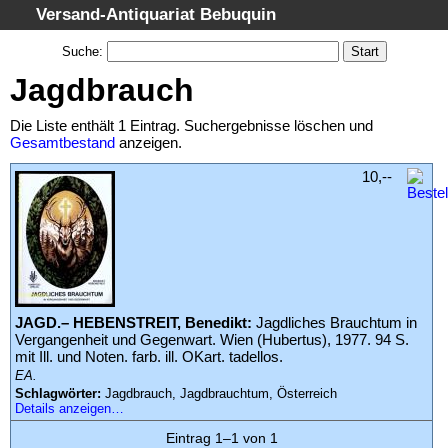
Versand-Antiquariat Bebuquin
Startseite
Suche
:
Suche
Jagdbrauch
Kategorien
Die Liste enthält 1 Eintrag. Suchergebnisse löschen und
Schlagwörter
Gesamtbestand
anzeigen.
Suchergebnisse
10,--
Warenkorb
AGB
Widerruf
Datenschutz
JAGD.– HEBENSTREIT, Benedikt:
Jagdliches Brauchtum in
Impressum
Vergangenheit und Gegenwart. Wien (Hubertus), 1977. 94 S.
mit Ill. und Noten. farb. ill. OKart. tadellos.
EA.
Schlagwörter:
Jagdbrauch, Jagdbrauchtum, Österreich
Details anzeigen…
Eintrag 1–1 von 1