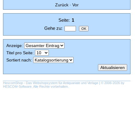
Zurück
·
Vor
Seite:
1
Gehe zu
:
Anzeige
:
Titel pro Seite
:
Sortiert nach
:
HescomShop
- Das Webshopsystem für Antiquariate und Verlage | © 2006-2026 by
HESCOM-Software
. Alle Rechte vorbehalten.