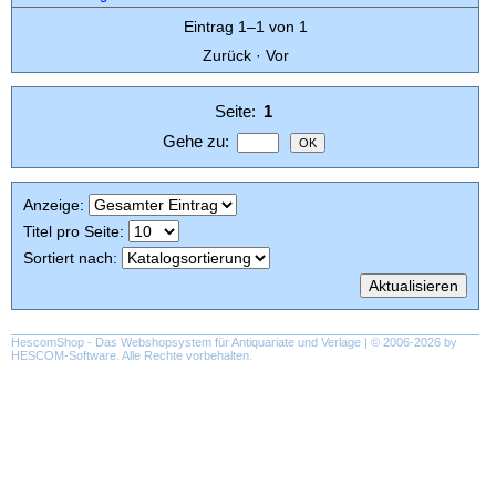
Eintrag 1–1 von 1
Zurück
·
Vor
Seite:
1
Gehe zu
:
Anzeige
:
Titel pro Seite
:
Sortiert nach
:
HescomShop
- Das Webshopsystem für Antiquariate und Verlage | © 2006-2026 by
HESCOM-Software
. Alle Rechte vorbehalten.