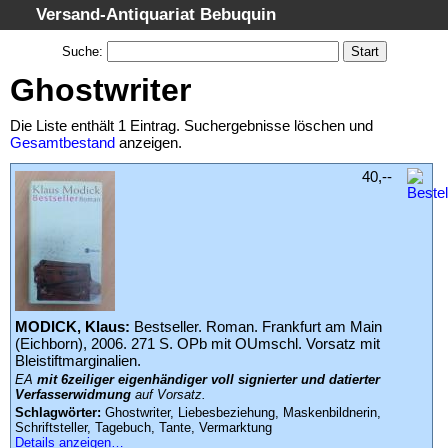
Versand-Antiquariat Bebuquin
Startseite
Suche
:
Suche
Ghostwriter
Kategorien
Die Liste enthält 1 Eintrag. Suchergebnisse löschen und
Schlagwörter
Gesamtbestand
anzeigen.
Suchergebnisse
40,--
Warenkorb
AGB
Widerruf
Datenschutz
Impressum
MODICK, Klaus:
Bestseller. Roman. Frankfurt am Main
(Eichborn), 2006. 271 S. OPb mit OUmschl. Vorsatz mit
Bleistiftmarginalien.
EA
mit 6zeiliger eigenhändiger voll signierter und datierter
Verfasserwidmung
auf Vorsatz.
Schlagwörter:
Ghostwriter, Liebesbeziehung, Maskenbildnerin,
Schriftsteller, Tagebuch, Tante, Vermarktung
Details anzeigen…