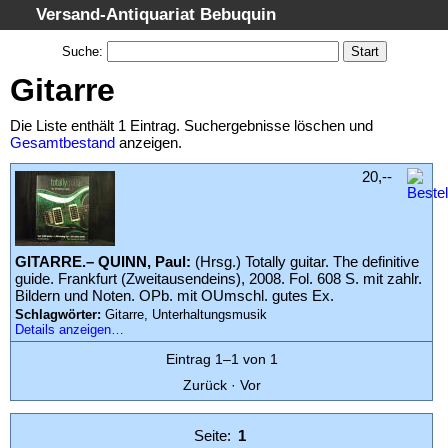
Versand-Antiquariat Bebuquin
Startseite
Suche
:
Suche
Gitarre
Kategorien
Die Liste enthält 1 Eintrag. Suchergebnisse löschen und
Schlagwörter
Gesamtbestand
anzeigen.
Suchergebnisse
20,--
Warenkorb
AGB
GITARRE.– QUINN, Paul:
(Hrsg.) Totally guitar. The definitive
Widerruf
guide. Frankfurt (Zweitausendeins), 2008. Fol. 608 S. mit zahlr.
Datenschutz
Bildern und Noten. OPb. mit OUmschl. gutes Ex.
Schlagwörter:
Gitarre, Unterhaltungsmusik
Impressum
Details anzeigen…
Eintrag 1–1 von 1
Zurück
·
Vor
Seite:
1