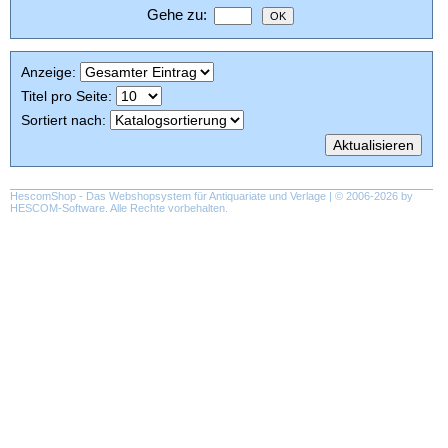
Gehe zu
:
Anzeige
:
Titel pro Seite
:
Sortiert nach
:
HescomShop
- Das Webshopsystem für Antiquariate und Verlage | © 2006-2026 by
HESCOM-Software
. Alle Rechte vorbehalten.