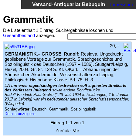
Versand-Antiquariat Bebuquin
Impressum
Startseite
Grammatik
·
Suche
Die Liste enthält 1 Eintrag. Suchergebnisse löschen und
Gesamtbestand
anzeigen.
·
Suche
:
Kategorien
20,--
·
GERMANISTIK.– GROSSE, Rudolf:
Residva. Ungedruckt
Schlagwörter
gebliebene Vorträge zur Grammatik, Sprachgeschichte und
Soziolinguistik des Deutschen (1967 – 1986). Stuttgart/Leipzig,
·
Hirzel, 2004. Gr. 8°. 139 S. Kt. OKart. = Abhandlungen der
Sächsischen Akademie der Wissenschaften zu Leipzig,
Suchergebnisse
Philologisch-Historische Klasse, Bd. 78, H. 3.
EA
mit einer eigenhändigen textreichen voll signierten Briefkarte
des Verfassers inliegend
sowie andere Schriftstücke.
Warenkorb
Rudolf Friedrich Paul Große (* 28. Juli 1924 in Heldrungen; † 8. Januar
·
2017 in Leipzig) war ein bedeutender deutscher Sprachwissenschaftler.
(Wikipedia)
AGB
Schlagwörter:
Deutsch, Grammatik, Soziolinguistik
·
Details anzeigen…
Widerruf
Eintrag 1–1 von 1
·
Zurück
·
Vor
Datenschutz