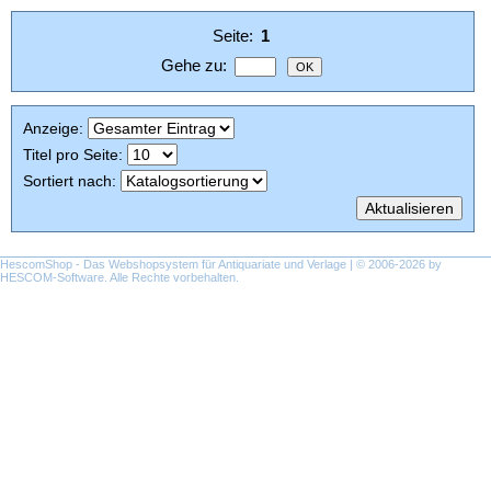
·
Seite:
1
Impressum
Gehe zu
:
Anzeige
:
Titel pro Seite
:
Sortiert nach
:
HescomShop
- Das Webshopsystem für Antiquariate und Verlage | © 2006-2026 by
HESCOM-Software
. Alle Rechte vorbehalten.