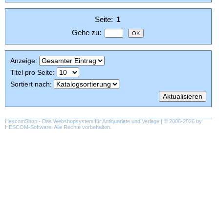
Seite:
1
Gehe zu
:
Anzeige
:
Titel pro Seite
:
Sortiert nach
:
HescomShop
- Das Webshopsystem für Antiquariate und Verlage | © 2006-2026 by
HESCOM-Software
. Alle Rechte vorbehalten.