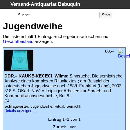
Versand-Antiquariat Bebuquin
Startseite
Suche
:
Suche
Jugendweihe
Kategorien
Die Liste enthält 1 Eintrag. Suchergebnisse löschen und
Schlagwörter
Gesamtbestand
anzeigen.
Suchergebnisse
60,--
Warenkorb
AGB
DDR.– KAUKE-KECECI, Wilma:
Sinnsuche. Die semiotische
Widerruf
Analyse eines komplexen Ritualtextes ; am Beispiel der
Datenschutz
ostdeutschen Jugendweihe nach 1989. Frankfurt (Lang), 2002.
318 S. OKart. NaV. = Leipziger Arbeiten zur Sprach- und
Impressum
Kommunikationsgeschichte, Bd. 8.
EA.
Schlagwörter:
Jugendweihe, Ritual, Semiotik
Details anzeigen…
Eintrag 1–1 von 1
Zurück
·
Vor