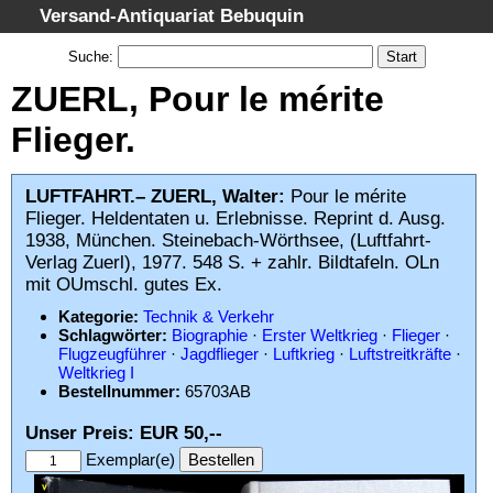
Versand-Antiquariat Bebuquin
Startseite
Suche
:
Suche
ZUERL, Pour le mérite
Kategorien
Flieger.
Schlagwörter
Gesamtbestand
LUFTFAHRT.– ZUERL, Walter:
Pour le mérite
Flieger. Heldentaten u. Erlebnisse. Reprint d. Ausg.
Warenkorb
1938, München. Steinebach-Wörthsee, (Luftfahrt-
AGB
Verlag Zuerl), 1977. 548 S. + zahlr. Bildtafeln. OLn
mit OUmschl. gutes Ex.
Widerruf
Kategorie:
Technik & Verkehr
Datenschutz
Schlagwörter:
Biographie
·
Erster Weltkrieg
·
Flieger
·
Flugzeugführer
·
Jagdflieger
·
Luftkrieg
·
Luftstreitkräfte
·
Impressum
Weltkrieg I
Bestellnummer:
65703AB
Unser Preis: EUR 50,--
Exemplar(e)