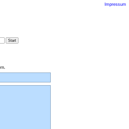
Impressum
uquin
bestand
ssum
rn.