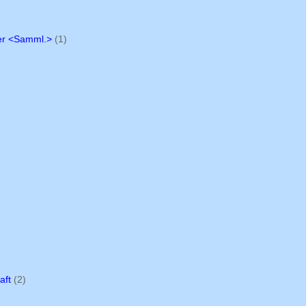
ter <Samml.>
(1)
aft
(2)