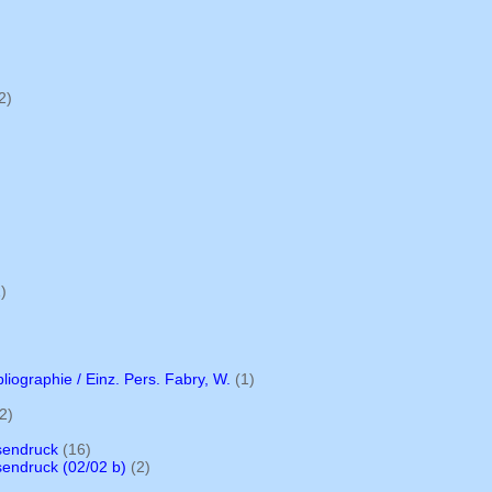
2)
)
bliographie / Einz. Pers. Fabry, W.
(1)
2)
ssendruck
(16)
sendruck (02/02 b)
(2)