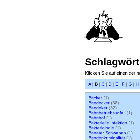
Schlagwört
Klicken Sie auf einen der 
A
|
B
|
C
|
D
|
E
|
F
|
G
|
H
Bäcker
(1)
Baedecker
(38)
Baedeker
(32)
Bahnbetriebsunfall
(1)
Bahnhof
(1)
Bakterielle Infektion
(1)
Bakteriologie
(1)
Banater Schwaben
(1)
Bandenkriminalität
(1)