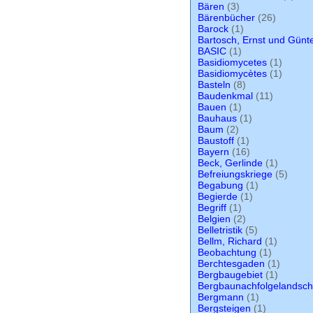
Bären
(3)
Bärenbücher
(26)
Barock
(1)
Bartosch, Ernst und Gün
BASIC
(1)
Basidiomycetes
(1)
Basidiomycètes
(1)
Basteln
(8)
Baudenkmal
(11)
Bauen
(1)
Bauhaus
(1)
Baum
(2)
Baustoff
(1)
Bayern
(16)
Beck, Gerlinde
(1)
Befreiungskriege
(5)
Begabung
(1)
Begierde
(1)
Begriff
(1)
Belgien
(2)
Belletristik
(5)
Bellm, Richard
(1)
Beobachtung
(1)
Berchtesgaden
(1)
Bergbaugebiet
(1)
Bergbaunachfolgelandsch
Bergmann
(1)
Bergsteigen
(1)