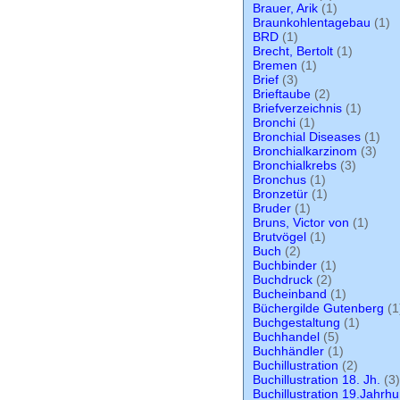
Brauer, Arik
(1)
Braunkohlentagebau
(1)
BRD
(1)
Brecht, Bertolt
(1)
Bremen
(1)
Brief
(3)
Brieftaube
(2)
Briefverzeichnis
(1)
Bronchi
(1)
Bronchial Diseases
(1)
Bronchialkarzinom
(3)
Bronchialkrebs
(3)
Bronchus
(1)
Bronzetür
(1)
Bruder
(1)
Bruns, Victor von
(1)
Brutvögel
(1)
Buch
(2)
Buchbinder
(1)
Buchdruck
(2)
Bucheinband
(1)
Büchergilde Gutenberg
(1
Buchgestaltung
(1)
Buchhandel
(5)
Buchhändler
(1)
Buchillustration
(2)
Buchillustration 18. Jh.
(3)
Buchillustration 19.Jahrh