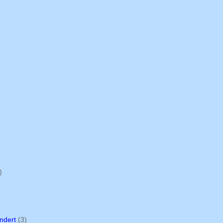
)
undert
(3)