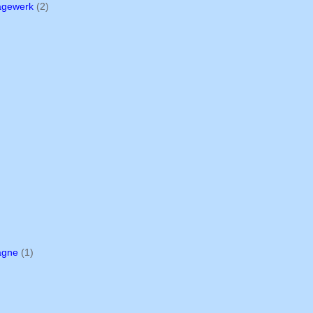
agewerk
(2)
agne
(1)