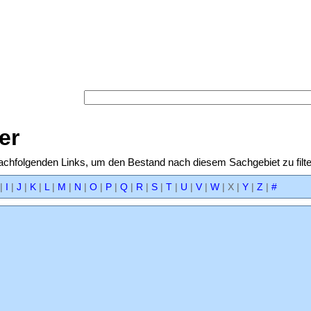
Versand-Antiquariat Beb
Startseite
·
Suche
·
Kategorien
·
Schlagwörter
·
Gesamt
Warenkorb
·
AGB
·
Widerruf
·
Datenschutz
·
Impre
Suche
:
er
nachfolgenden Links, um den Bestand nach diesem Sachgebiet zu filte
|
I
|
J
|
K
|
L
|
M
|
N
|
O
|
P
|
Q
|
R
|
S
|
T
|
U
|
V
|
W
|
X
|
Y
|
Z
|
#